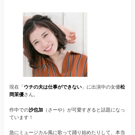
現在「
ウチの夫は仕事ができない
」に出演中の女優
松
岡茉優
さん。
作中での
沙也加
（さーや）が可愛すぎると話題になっ
ています！
急にミュージカル風に歌って踊り始めたりして、本当