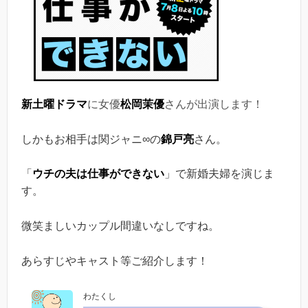
新土曜ドラマ
に女優
松岡茉優
さんが出演します！
しかもお相手は関ジャニ∞の
錦戸亮
さん。
「
ウチの夫は仕事ができない
」で新婚夫婦を演じま
す。
微笑ましいカップル間違いなしですね。
あらすじやキャスト等ご紹介します！
わたくし