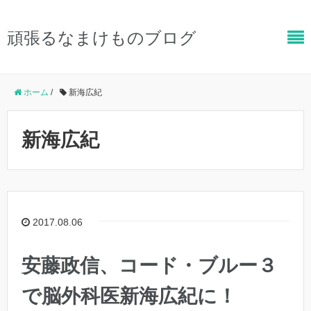
頑張るなまけものブログ
ホーム
/
新海広紀
新海広紀
2017.08.06
安藤政信、コード・ブルー３
で脳外科医新海広紀に！