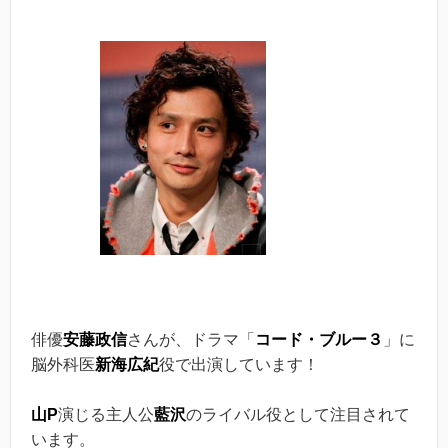
俳優
安藤政信
さんが、ドラマ「
コード・ブルー３
」に
脳外科医
新海広紀
役で出演しています！
山P
演じる主人公
藍沢
のライバル役として注目されて
います。