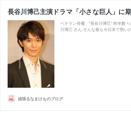
長谷川博己主演ドラマ「小さな巨人」に期
ベテラン俳優 ”長谷川博己” 昨年数
川博己 さん そんな最も今日本で勢い
頑張るなまけものブログ