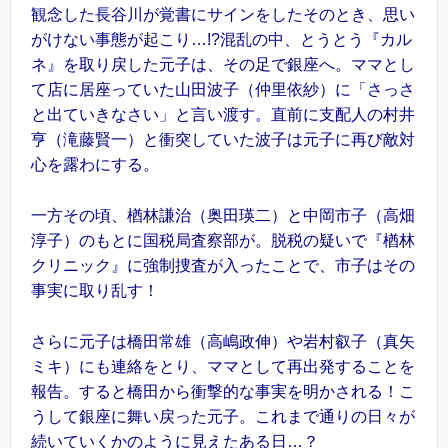
観念した長谷川が覚書にサインをしたそのとき、思い
がけない事態が起こり…!?混乱の中、とうとう『カル
ネ』を取り戻した元子は、その足で銀座へ。ママとし
て店に居座っていた山田波子（仲里依紗）に「さっさ
と出ていきなさい」と言い渡す。直前に支配人の村井
亨（滝藤賢一）と衝突していた波子は元子に再び敵対
心を露わにする。
一方その頃、楢林謙治（奥田瑛二）と中岡市子（高畑
淳子）のもとに国税局査察部が。脱税の疑いで『楢林
クリニック』に強制捜査が入ったことで、市子はその
事実に取り乱す！
さらに元子は橋田常雄（高嶋政伸）や岩村叡子（真矢
ミキ）にも連絡をとり、ママとして再出発することを
報告。すると橋田から衝撃的な事実を明かされる！こ
うして銀座に舞い戻った元子。これまで通りの日々が
続いていくかのように見えたある日…？