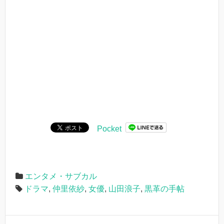
Pocket
エンタメ・サブカル
ドラマ
,
仲里依紗
,
女優
,
山田浪子
,
黒革の手帖