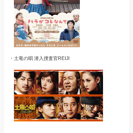
・土竜の唄 潜入捜査官REIJI