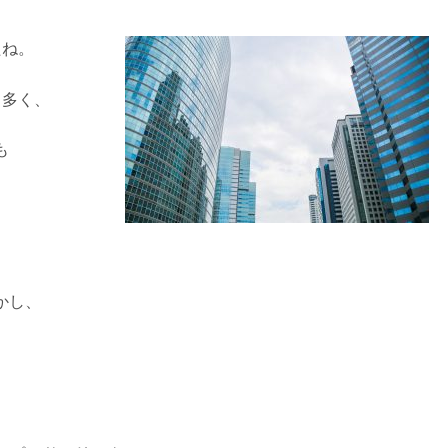
たね。
も多く、
も
かし、