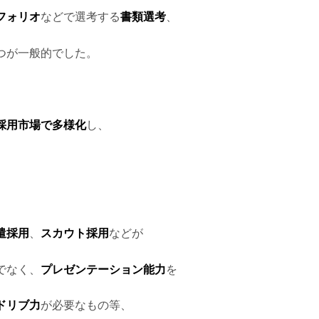
フォリオ
などで選考する
書類選考
、
つが一般的でした。
採用市場で多様化
し、
遣採用
、
スカウト採用
などが
でなく、
プレゼンテーション能力
を
ドリブ力
が必要なもの等、