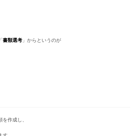
「
書類選考
」からというのが
類を作成し、
ます。