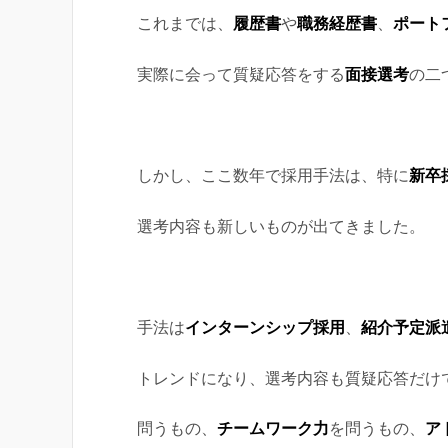
これまでは、
履歴書
や
職務経歴書
、
ポート
実際に会って質疑応答をする
面接選考
の二
しかし、ここ数年で採用手法は、特に
新卒
選考内容も新しいものが出てきました。
手法は
インターンシップ採用
、
紹介予定派
トレンドになり、選考内容も質疑応答だけ
問うもの、
チームワーク力
を問うもの、
ア