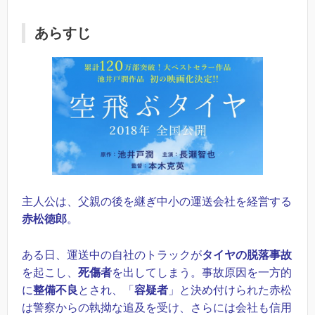
あらすじ
主人公は、父親の後を継ぎ中小の運送会社を経営する
赤松徳郎
。
ある日、運送中の自社のトラックが
タイヤの脱落事故
を起こし、
死傷者
を出してしまう。事故原因を一方的
に
整備不良
とされ、「
容疑者
」と決め付けられた赤松
は警察からの執拗な追及を受け、さらには会社も信用