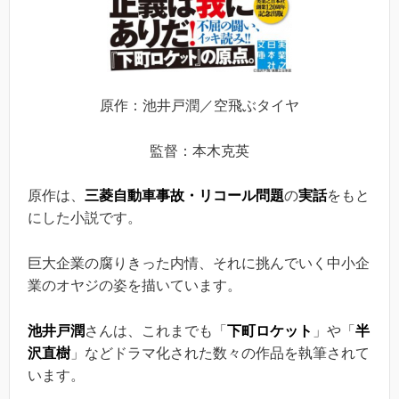
原作：池井戸潤／空飛ぶタイヤ
監督：本木克英
原作は、
三菱自動車事故・リコール問題
の
実話
をもと
にした小説です。
巨大企業の腐りきった内情、それに挑んでいく中小企
業のオヤジの姿を描いています。
池井戸潤
さんは、これまでも「
下町ロケット
」や「
半
沢直樹
」などドラマ化された数々の作品を執筆されて
います。