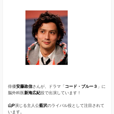
俳優
安藤政信
さんが、ドラマ「
コード・ブルー３
」に
脳外科医
新海広紀
役で出演しています！
山P
演じる主人公
藍沢
のライバル役として注目されて
います。